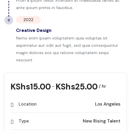
Proin a ipsum tellus. Interdum et malesuada fames ac
ante ipsum primis in faucibus.
2022
C
Creative Design
Nemo enim ipsam voluptatem quia voluptas sit
aspernatur aut odit aut fugit, sed quia consequuntur
magni dolores eos qui ratione voluptatem sequi
nesciunt.
KShs
15.00
KShs
25.00
-
/ hr
Location
Los Angeles
Type
New Rising Talent