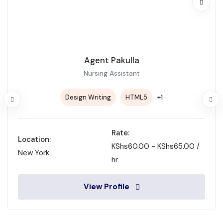
Agent Pakulla
Nursing Assistant
+1
Design Writing
HTML5
Rate:
Location:
KShs
60.00
-
KShs
65.00
/
New York
hr
View Profile