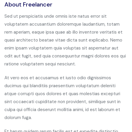
About Freelancer
Sed ut perspiciatis unde omnis iste natus error sit
voluptatem accusantium doloremque laudantium, totam
rem aperiam, eaque ipsa quae ab illo inventore veritatis et
quasi architecto beatae vitae dicta sunt explicabo. Nemo
enim ipsam voluptatem quia voluptas sit aspernatur aut
odit aut fugit, sed quia consequuntur magni dolores eos qui
ratione voluptatem sequi nesciunt.
At vero eos et accusamus et iusto odio dignissimos
ducimus qui blanditiis praesentium voluptatum deleniti
atque corrupti quos dolores et quas molestias excepturi
sint occaecati cupiditate non provident, similique sunt in
culpa qui officia deserunt mollitia animi, id est laborum et
dolorum fuga.
Et harum quidem rerum facilis est et expedita distinctio.