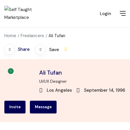
Login
Home
Freelancers
Ali Tufan
Share
Save
Ali Tufan
UI/UX Designer
Los Angeles
September 14, 1996
Invite
Message